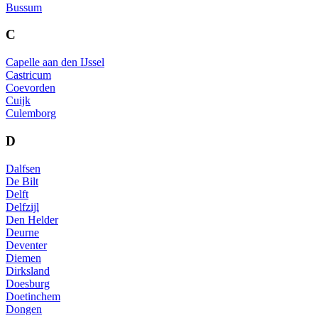
Bussum
C
Capelle aan den IJssel
Castricum
Coevorden
Cuijk
Culemborg
D
Dalfsen
De Bilt
Delft
Delfzijl
Den Helder
Deurne
Deventer
Diemen
Dirksland
Doesburg
Doetinchem
Dongen