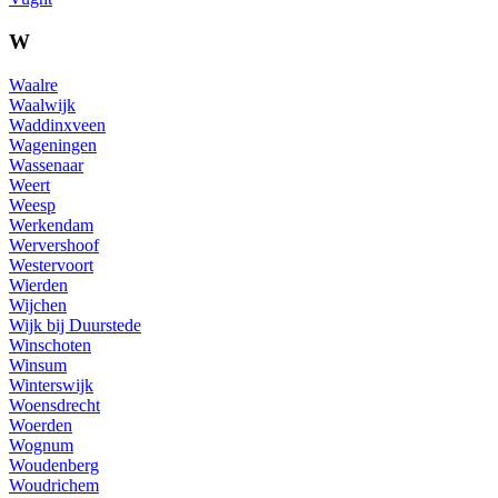
W
Waalre
Waalwijk
Waddinxveen
Wageningen
Wassenaar
Weert
Weesp
Werkendam
Wervershoof
Westervoort
Wierden
Wijchen
Wijk bij Duurstede
Winschoten
Winsum
Winterswijk
Woensdrecht
Woerden
Wognum
Woudenberg
Woudrichem