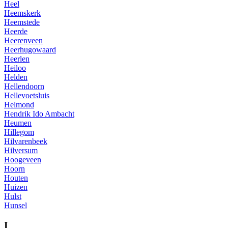
Heel
Heemskerk
Heemstede
Heerde
Heerenveen
Heerhugowaard
Heerlen
Heiloo
Helden
Hellendoorn
Hellevoetsluis
Helmond
Hendrik Ido Ambacht
Heumen
Hillegom
Hilvarenbeek
Hilversum
Hoogeveen
Hoorn
Houten
Huizen
Hulst
Hunsel
I