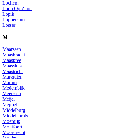
Lochem
Loon Op Zand
Lopik
Loppersum
Losser
M
Maarssen
Maasbracht
Maasbree
Maassluis
Maastricht
Margraten
Marum
Medemblik
Meerssen
Meijel
Meppel
Middelburg
Middelharnis
Moerdijk
Montfoort
Moordrecht
Muiden