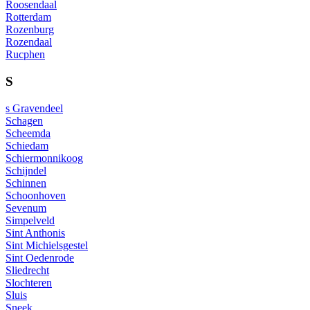
Roosendaal
Rotterdam
Rozenburg
Rozendaal
Rucphen
S
s Gravendeel
Schagen
Scheemda
Schiedam
Schiermonnikoog
Schijndel
Schinnen
Schoonhoven
Sevenum
Simpelveld
Sint Anthonis
Sint Michielsgestel
Sint Oedenrode
Sliedrecht
Slochteren
Sluis
Sneek