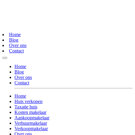
Home
Blog
Over ons
Contact
Home
Blog
Over ons
Contact
Home
Huis verkopen
Taxatie huis
Kosten makelaar
Aankoopmakelaar
Verhuurmakelaar
Verkoopmakelaar
Over ons