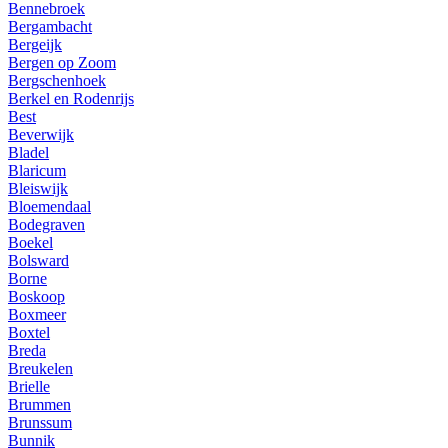
Bennebroek
Bergambacht
Bergeijk
Bergen op Zoom
Bergschenhoek
Berkel en Rodenrijs
Best
Beverwijk
Bladel
Blaricum
Bleiswijk
Bloemendaal
Bodegraven
Boekel
Bolsward
Borne
Boskoop
Boxmeer
Boxtel
Breda
Breukelen
Brielle
Brummen
Brunssum
Bunnik