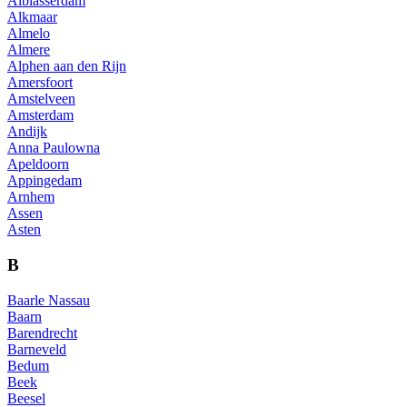
Alblasserdam
Alkmaar
Almelo
Almere
Alphen aan den Rijn
Amersfoort
Amstelveen
Amsterdam
Andijk
Anna Paulowna
Apeldoorn
Appingedam
Arnhem
Assen
Asten
B
Baarle Nassau
Baarn
Barendrecht
Barneveld
Bedum
Beek
Beesel