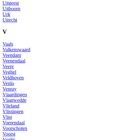
Uitgeest
Uithoorn
Urk
Utrecht
V
Vaals
Valkenswaard
Veendam
Veenendaal
Veere
Veghel
Veldhoven
Venlo
Venray
Vlaardingen
Vlagtwedde
Vlieland
Vlissingen
Vlist
Voerendaal
Voorschoten
Voorst
Vught