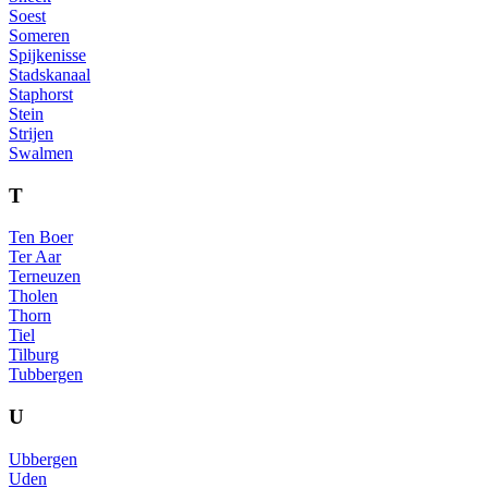
Soest
Someren
Spijkenisse
Stadskanaal
Staphorst
Stein
Strijen
Swalmen
T
Ten Boer
Ter Aar
Terneuzen
Tholen
Thorn
Tiel
Tilburg
Tubbergen
U
Ubbergen
Uden