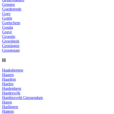
Gennep
Goedereede
Goes
Goirle
Gorinchem
Gouda
Grave
Groenlo
Groesbeek
Groningen
Grootegast
H
Haaksbergen
Haaren
Haarlem
Haelen
Hardenberg
Harderwijk
Hardinxveld Giessendam
Haren
Harlingen
Hattem