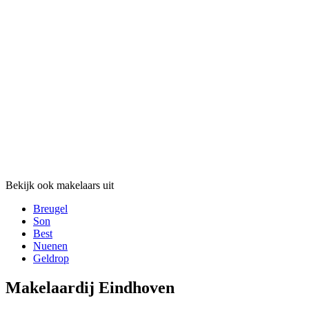
Bekijk ook makelaars uit
Breugel
Son
Best
Nuenen
Geldrop
Makelaardij Eindhoven