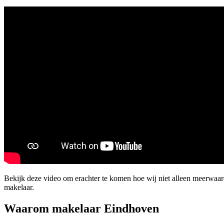
Bekijk deze video om erachter te komen hoe wij niet alleen meerwaa
makelaar.
Waarom makelaar Eindhoven