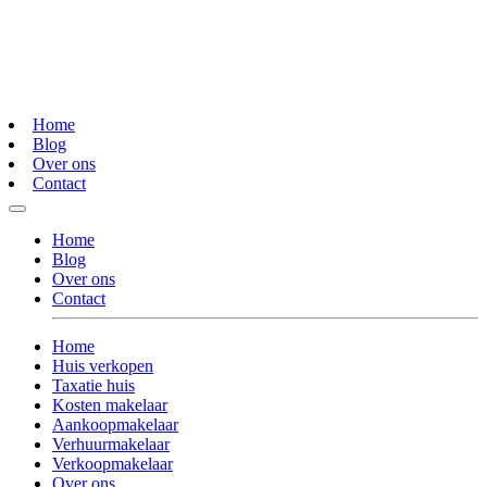
Home
Blog
Over ons
Contact
Home
Blog
Over ons
Contact
Home
Huis verkopen
Taxatie huis
Kosten makelaar
Aankoopmakelaar
Verhuurmakelaar
Verkoopmakelaar
Over ons