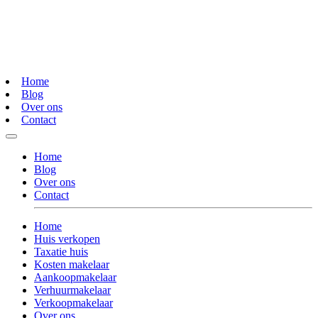
Home
Blog
Over ons
Contact
Home
Blog
Over ons
Contact
Home
Huis verkopen
Taxatie huis
Kosten makelaar
Aankoopmakelaar
Verhuurmakelaar
Verkoopmakelaar
Over ons