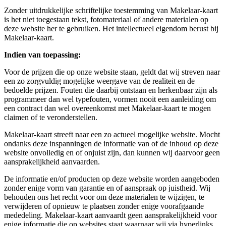
Zonder uitdrukkelijke schriftelijke toestemming van Makelaar-kaart
is het niet toegestaan tekst, fotomateriaal of andere materialen op
deze website her te gebruiken. Het intellectueel eigendom berust bij
Makelaar-kaart.
Indien van toepassing:
Voor de prijzen die op onze website staan, geldt dat wij streven naar
een zo zorgvuldig mogelijke weergave van de realiteit en de
bedoelde prijzen. Fouten die daarbij ontstaan en herkenbaar zijn als
programmeer dan wel typefouten, vormen nooit een aanleiding om
een contract dan wel overeenkomst met Makelaar-kaart te mogen
claimen of te veronderstellen.
Makelaar-kaart streeft naar een zo actueel mogelijke website. Mocht
ondanks deze inspanningen de informatie van of de inhoud op deze
website onvolledig en of onjuist zijn, dan kunnen wij daarvoor geen
aansprakelijkheid aanvaarden.
De informatie en/of producten op deze website worden aangeboden
zonder enige vorm van garantie en of aanspraak op juistheid. Wij
behouden ons het recht voor om deze materialen te wijzigen, te
verwijderen of opnieuw te plaatsen zonder enige voorafgaande
mededeling. Makelaar-kaart aanvaardt geen aansprakelijkheid voor
enige informatie die op websites staat waarnaar wij via hyperlinks