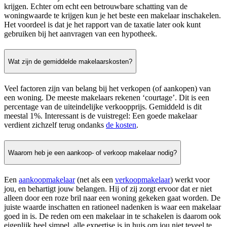
krijgen. Echter om echt een betrouwbare schatting van de
woningwaarde te krijgen kun je het beste een makelaar inschakelen.
Het voordeel is dat je het rapport van de taxatie later ook kunt
gebruiken bij het aanvragen van een hypotheek.
Wat zijn de gemiddelde makelaarskosten?
Veel factoren zijn van belang bij het verkopen (of aankopen) van
een woning. De meeste makelaars rekenen ‘courtage’. Dit is een
percentage van de uiteindelijke verkoopprijs. Gemiddeld is dit
meestal 1%. Interessant is de vuistregel: Een goede makelaar
verdient zichzelf terug ondanks
de kosten
.
Waarom heb je een aankoop- of verkoop makelaar nodig?
Een
aankoopmakelaar
(net als een
verkoopmakelaar
) werkt voor
jou, en behartigt jouw belangen. Hij of zij zorgt ervoor dat er niet
alleen door een roze bril naar een woning gekeken gaat worden. De
juiste waarde inschatten en rationeel nadenken is waar een makelaar
goed in is. De reden om een makelaar in te schakelen is daarom ook
eigenlijk heel simpel, alle expertise is in huis om jou niet teveel te