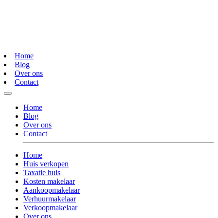
Home
Blog
Over ons
Contact
Home
Blog
Over ons
Contact
Home
Huis verkopen
Taxatie huis
Kosten makelaar
Aankoopmakelaar
Verhuurmakelaar
Verkoopmakelaar
Over ons