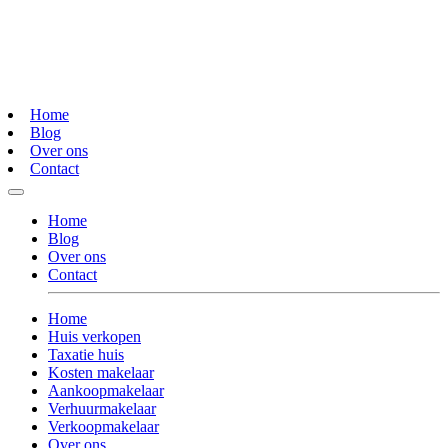
Home
Blog
Over ons
Contact
Home
Blog
Over ons
Contact
Home
Huis verkopen
Taxatie huis
Kosten makelaar
Aankoopmakelaar
Verhuurmakelaar
Verkoopmakelaar
Over ons