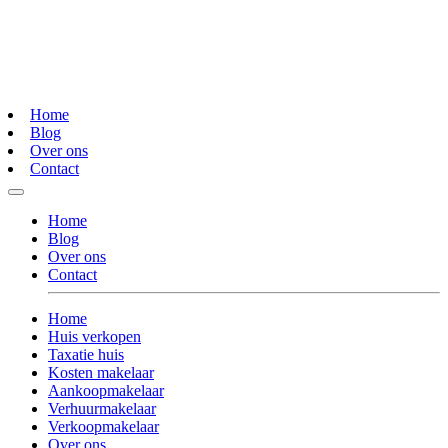
Home
Blog
Over ons
Contact
Home
Blog
Over ons
Contact
Home
Huis verkopen
Taxatie huis
Kosten makelaar
Aankoopmakelaar
Verhuurmakelaar
Verkoopmakelaar
Over ons