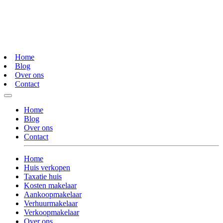
Home
Blog
Over ons
Contact
Home
Blog
Over ons
Contact
Home
Huis verkopen
Taxatie huis
Kosten makelaar
Aankoopmakelaar
Verhuurmakelaar
Verkoopmakelaar
Over ons