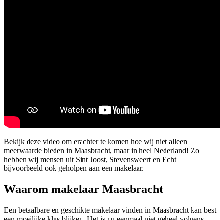
Bekijk deze video om erachter te komen hoe wij niet alleen
meerwaarde bieden in Maasbracht, maar in heel Nederland! Zo
hebben wij mensen uit Sint Joost, Stevensweert en Echt
bijvoorbeeld ook geholpen aan een makelaar.
Waarom makelaar Maasbracht
Een betaalbare en geschikte makelaar vinden in Maasbracht kan best
een moeilijke klus blijken. Het is nu eenmaal niet geheel volgens