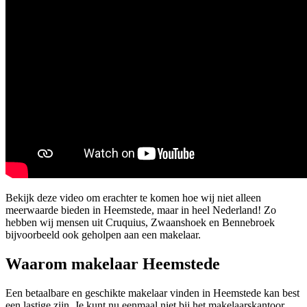
Bekijk deze video om erachter te komen hoe wij niet alleen
meerwaarde bieden in Heemstede, maar in heel Nederland! Zo
hebben wij mensen uit Cruquius, Zwaanshoek en Bennebroek
bijvoorbeeld ook geholpen aan een makelaar.
Waarom makelaar Heemstede
Een betaalbare en geschikte makelaar vinden in Heemstede kan best
een lastige zijn. Je kunt nu eenmaal niet bij het makelaarskantoor