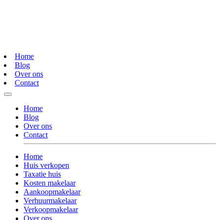
Home
Blog
Over ons
Contact
Home
Blog
Over ons
Contact
Home
Huis verkopen
Taxatie huis
Kosten makelaar
Aankoopmakelaar
Verhuurmakelaar
Verkoopmakelaar
Over ons