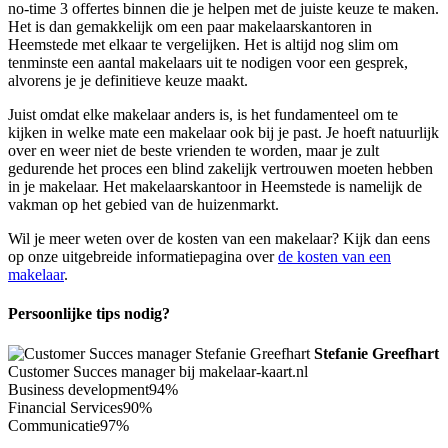
no-time 3 offertes binnen die je helpen met de juiste keuze te maken.
Het is dan gemakkelijk om een paar makelaarskantoren in
Heemstede met elkaar te vergelijken. Het is altijd nog slim om
tenminste een aantal makelaars uit te nodigen voor een gesprek,
alvorens je je definitieve keuze maakt.
Juist omdat elke makelaar anders is, is het fundamenteel om te
kijken in welke mate een makelaar ook bij je past. Je hoeft natuurlijk
over en weer niet de beste vrienden te worden, maar je zult
gedurende het proces een blind zakelijk vertrouwen moeten hebben
in je makelaar. Het makelaarskantoor in Heemstede is namelijk de
vakman op het gebied van de huizenmarkt.
Wil je meer weten over de kosten van een makelaar? Kijk dan eens
op onze uitgebreide informatiepagina over
de kosten van een
makelaar
.
Persoonlijke tips nodig?
Stefanie Greefhart
Customer Succes manager bij makelaar-kaart.nl
Business development
94%
Financial Services
90%
Communicatie
97%