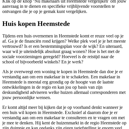
Klik op de knop ‘Nu makelaars uit Heemstede vergelijken’ om jouw
aanvraag in te dienen en specifieke vrijblijvende voorstellen te
ontvangen die je op je gemak kunt vergelijken.
Huis kopen Heemstede
Tijdens een huis overnemen in Heemstede komt er reuze veel op je
af. Ga je de financiën rond krijgen? Welke plek voel je je het meeste
vertrouwd? Is er een bestemmingsplan voor de wijk? En uiteraard,
waar wil je uiteindelijk absoluut graag wonen? Hoe is het met de
sociale voorzieningen geregeld? Hoeveel is de reistijd naar de
school of bijvoorbeeld winkels? En je werk?
Als je overweegt een woning te kopen in Heemstede dan doe je er
verstandig aan om een makelaar in te schakelen. Een makelaar in
Heemstede is meestal erg grondig op de hoogte van de laatste
ontwikkelingen in de regio en kan jou op basis van zijn
deskundigheid adviseren welke huizen allemaal corresponderen met
jouw persoonlijke wensen.
Er komt altijd meer bij kijken dat je op voorhand denkt wanneer je
een huis wil kopen in Heemstede. Exclusief al daarom doe je er
verstandig aan om een makelaar te consulteren en te vragen om met
je mee te denken. Hij kent de huizenmarkt in de regio Heemstede op
zijn duimpje en kan ondanks zijn eigen tariefstelling je enorm veel