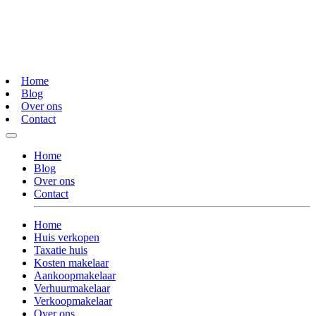
Home
Blog
Over ons
Contact
Home
Blog
Over ons
Contact
Home
Huis verkopen
Taxatie huis
Kosten makelaar
Aankoopmakelaar
Verhuurmakelaar
Verkoopmakelaar
Over ons