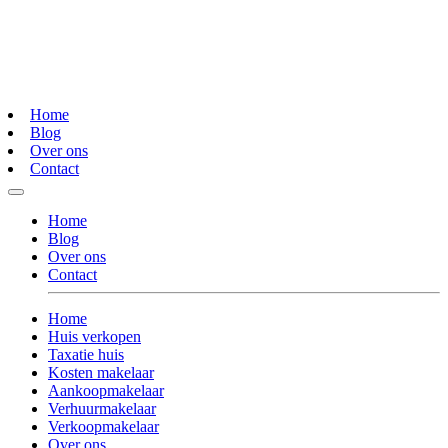
Home
Blog
Over ons
Contact
Home
Blog
Over ons
Contact
Home
Huis verkopen
Taxatie huis
Kosten makelaar
Aankoopmakelaar
Verhuurmakelaar
Verkoopmakelaar
Over ons