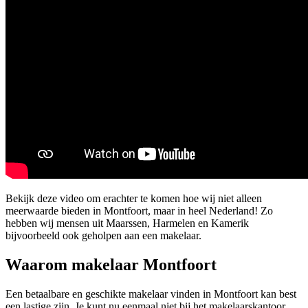
Bekijk deze video om erachter te komen hoe wij niet alleen
meerwaarde bieden in Montfoort, maar in heel Nederland! Zo
hebben wij mensen uit Maarssen, Harmelen en Kamerik
bijvoorbeeld ook geholpen aan een makelaar.
Waarom makelaar Montfoort
Een betaalbare en geschikte makelaar vinden in Montfoort kan best
een lastige zijn. Je kunt nu eenmaal niet bij het makelaarskantoor