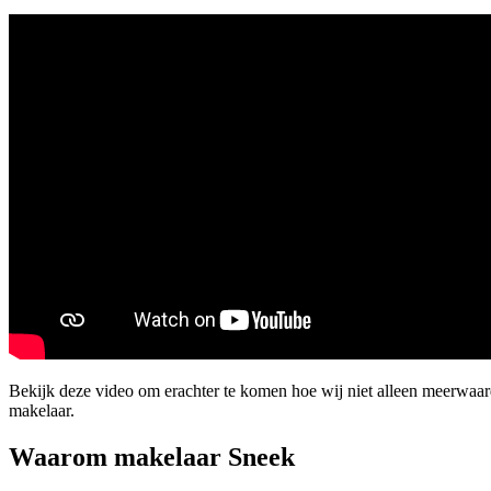
Bekijk deze video om erachter te komen hoe wij niet alleen meerwaar
makelaar.
Waarom makelaar Sneek