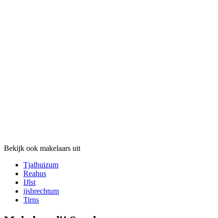
Bekijk ook makelaars uit
Tjalhuizum
Reahus
IJlst
ijsbrechtum
Tirns