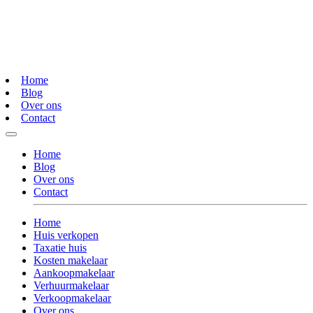
Home
Blog
Over ons
Contact
Home
Blog
Over ons
Contact
Home
Huis verkopen
Taxatie huis
Kosten makelaar
Aankoopmakelaar
Verhuurmakelaar
Verkoopmakelaar
Over ons