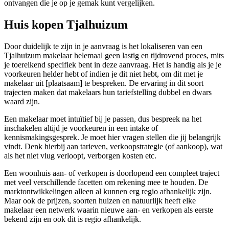
ontvangen die je op je gemak kunt vergelijken.
Huis kopen Tjalhuizum
Door duidelijk te zijn in je aanvraag is het lokaliseren van een
Tjalhuizum makelaar helemaal geen lastig en tijdrovend proces, mits
je toereikend specifiek bent in deze aanvraag. Het is handig als je je
voorkeuren helder hebt of indien je dit niet hebt, om dit met je
makelaar uit [plaatsaam] te bespreken. De ervaring in dit soort
trajecten maken dat makelaars hun tariefstelling dubbel en dwars
waard zijn.
Een makelaar moet intuïtief bij je passen, dus bespreek na het
inschakelen altijd je voorkeuren in een intake of
kennismakingsgesprek. Je moet hier vragen stellen die jij belangrijk
vindt. Denk hierbij aan tarieven, verkoopstrategie (of aankoop), wat
als het niet vlug verloopt, verborgen kosten etc.
Een woonhuis aan- of verkopen is doorlopend een compleet traject
met veel verschillende facetten om rekening mee te houden. De
marktontwikkelingen alleen al kunnen erg regio afhankelijk zijn.
Maar ook de prijzen, soorten huizen en natuurlijk heeft elke
makelaar een netwerk waarin nieuwe aan- en verkopen als eerste
bekend zijn en ook dit is regio afhankelijk.