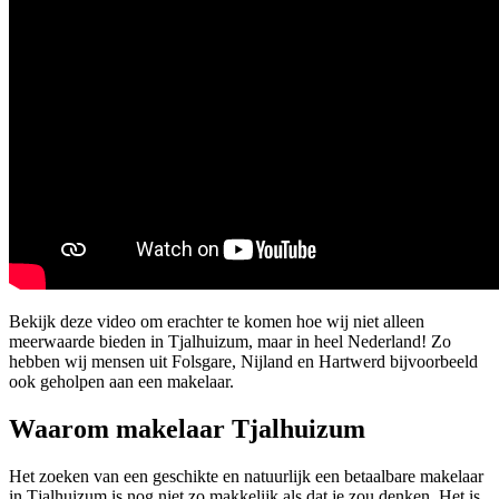
Bekijk deze video om erachter te komen hoe wij niet alleen
meerwaarde bieden in Tjalhuizum, maar in heel Nederland! Zo
hebben wij mensen uit Folsgare, Nijland en Hartwerd bijvoorbeeld
ook geholpen aan een makelaar.
Waarom makelaar Tjalhuizum
Het zoeken van een geschikte en natuurlijk een betaalbare makelaar
in Tjalhuizum is nog niet zo makkelijk als dat je zou denken. Het is