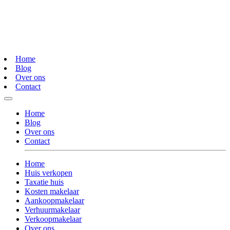
Home
Blog
Over ons
Contact
Home
Blog
Over ons
Contact
Home
Huis verkopen
Taxatie huis
Kosten makelaar
Aankoopmakelaar
Verhuurmakelaar
Verkoopmakelaar
Over ons