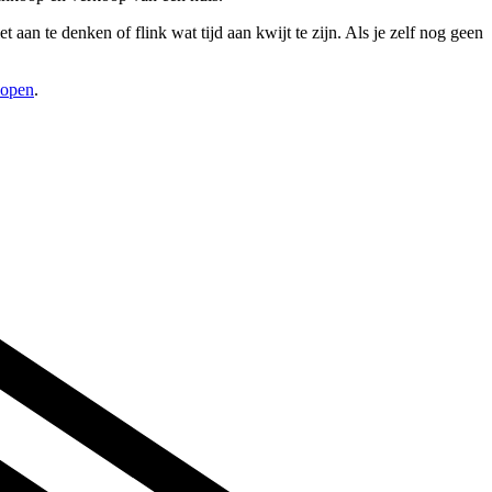
aan te denken of flink wat tijd aan kwijt te zijn. Als je zelf nog geen
kopen
.