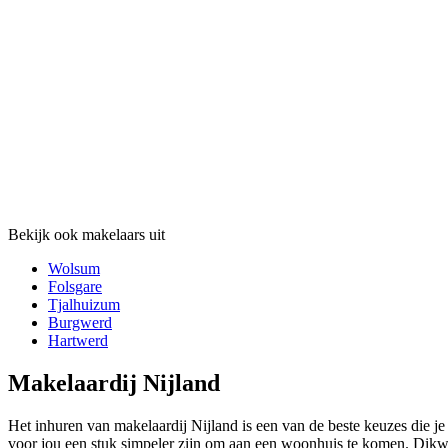
Bekijk ook makelaars uit
Wolsum
Folsgare
Tjalhuizum
Burgwerd
Hartwerd
Makelaardij Nijland
Het inhuren van makelaardij Nijland is een van de beste keuzes die j
voor jou een stuk simpeler zijn om aan een woonhuis te komen. Dikwi