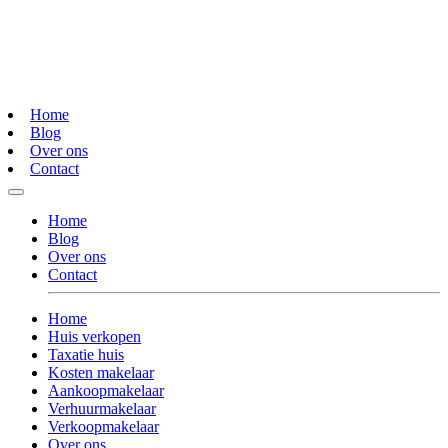
Home
Blog
Over ons
Contact
Home
Blog
Over ons
Contact
Home
Huis verkopen
Taxatie huis
Kosten makelaar
Aankoopmakelaar
Verhuurmakelaar
Verkoopmakelaar
Over ons