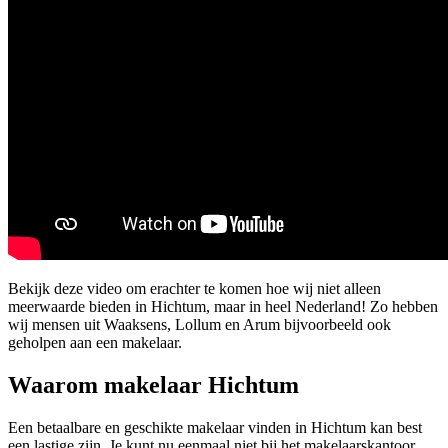
Bekijk deze video om erachter te komen hoe wij niet alleen
meerwaarde bieden in Hichtum, maar in heel Nederland! Zo hebben
wij mensen uit Waaksens, Lollum en Arum bijvoorbeeld ook
geholpen aan een makelaar.
Waarom makelaar Hichtum
Een betaalbare en geschikte makelaar vinden in Hichtum kan best
een lastige zijn. Je kunt nu eenmaal niet bij het makelaarskantoor