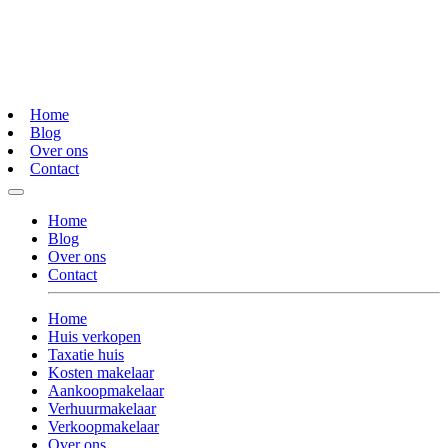
Home
Blog
Over ons
Contact
Home
Blog
Over ons
Contact
Home
Huis verkopen
Taxatie huis
Kosten makelaar
Aankoopmakelaar
Verhuurmakelaar
Verkoopmakelaar
Over ons