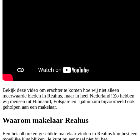
Bekijk deze video om erachter te komen hoe wij niet alleen
meerwaarde bieden in Reahus, maar in heel Nederland! Zo hebben
wij mensen uit Hinnaard, Folsgare en Tjalhuizum bijvoorbeeld ook
geholpen aan een makelaar.
Waarom makelaar Reahus
Een betaalbare en geschikte makelaar vinden in Reahus kan best een
moeilijke klus blijken. Je kunt nu eenmaal niet bij het