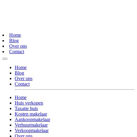
Home
Blog
Over ons
Contact
Home
Blog
Over ons
Contact
Home
Huis verkopen
Taxatie huis
Kosten makelaar
Aankoopmakelaar
Verhuurmakelaar
Verkoopmakelaar
Over ons