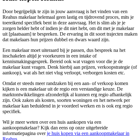
Door begrijpelijk te zijn in jouw aanvraag is het vinden van een
Reahus makelaar helemaal geen lastig en tijdrovend proces, mits je
toereikend specifiek bent in deze aanvraag. Het is slim als je je
zorgen helder hebt of indien je dit niet hebt, om dit met je makelaar
uit [plaatsaam] te bespreken. De ervaring in dit soort trajecten maken
dat makelaars hun prijzen dubbel en dwars waard zijn.
Een makelaar moet uiteraard bij je passen, dus bespreek na het
inschakelen altijd je voorkeuren in een intake of
kennismakingsgesprek. Bereid ook wat vragen voor die je de
makelaar kunt vragen. Denk hierbij aan prijzen, verkoopstrategie (of
aankoop), wat als het niet vlug verloopt, verborgen kosten etc.
Omdat er steeds meer randzaken bij een aan- of verkoop komen
kijken is een makelaar uit de regio een verstandige keuze. De
marktontwikkelingen afzonderlijk al kunnen erg regio afhankelijk
zijn. Ook zaken als kosten, soorten woningen en het netwerk per
makelaar kan beduidend in je voordeel werken en is ook erg regio
specifiek.
Wil je meer weten over een huis aankopen via een
aankoopmakelaar? Kijk dan eens op onze uitgebreide
informatiepagina over
je huis kopen via een aankoopmakelaar in
Reahus
.