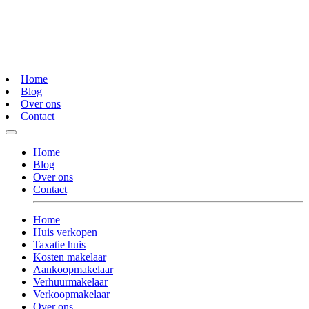
Home
Blog
Over ons
Contact
Home
Blog
Over ons
Contact
Home
Huis verkopen
Taxatie huis
Kosten makelaar
Aankoopmakelaar
Verhuurmakelaar
Verkoopmakelaar
Over ons