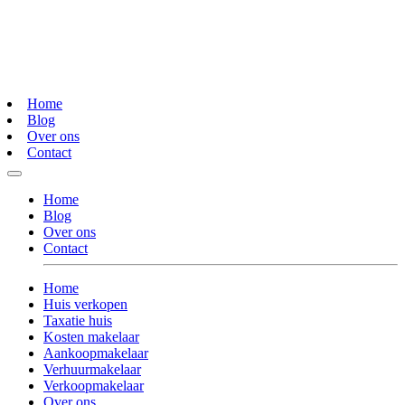
Home
Blog
Over ons
Contact
Home
Blog
Over ons
Contact
Home
Huis verkopen
Taxatie huis
Kosten makelaar
Aankoopmakelaar
Verhuurmakelaar
Verkoopmakelaar
Over ons