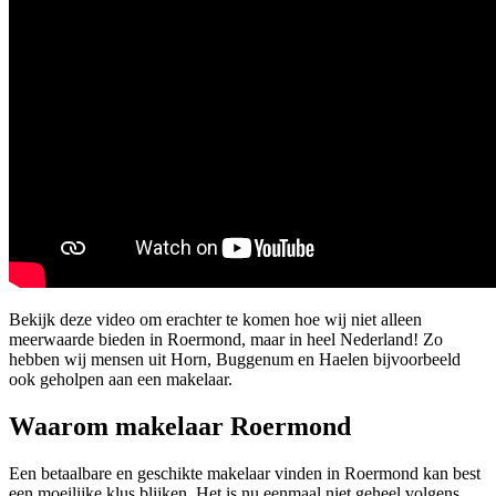
Bekijk deze video om erachter te komen hoe wij niet alleen
meerwaarde bieden in Roermond, maar in heel Nederland! Zo
hebben wij mensen uit Horn, Buggenum en Haelen bijvoorbeeld
ook geholpen aan een makelaar.
Waarom makelaar Roermond
Een betaalbare en geschikte makelaar vinden in Roermond kan best
een moeilijke klus blijken. Het is nu eenmaal niet geheel volgens