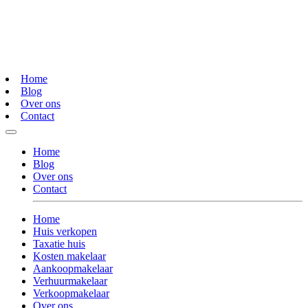
Home
Blog
Over ons
Contact
Home
Blog
Over ons
Contact
Home
Huis verkopen
Taxatie huis
Kosten makelaar
Aankoopmakelaar
Verhuurmakelaar
Verkoopmakelaar
Over ons