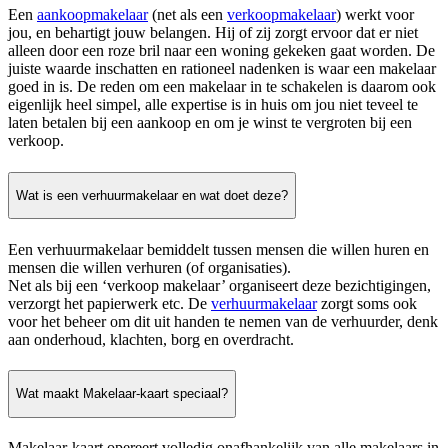
Een
aankoopmakelaar
(net als een
verkoopmakelaar
) werkt voor
jou, en behartigt jouw belangen. Hij of zij zorgt ervoor dat er niet
alleen door een roze bril naar een woning gekeken gaat worden. De
juiste waarde inschatten en rationeel nadenken is waar een makelaar
goed in is. De reden om een makelaar in te schakelen is daarom ook
eigenlijk heel simpel, alle expertise is in huis om jou niet teveel te
laten betalen bij een aankoop en om je winst te vergroten bij een
verkoop.
Wat is een verhuurmakelaar en wat doet deze?
Een verhuurmakelaar bemiddelt tussen mensen die willen huren en
mensen die willen verhuren (of organisaties).
Net als bij een ‘verkoop makelaar’ organiseert deze bezichtigingen,
verzorgt het papierwerk etc. De
verhuurmakelaar
zorgt soms ook
voor het beheer om dit uit handen te nemen van de verhuurder, denk
aan onderhoud, klachten, borg en overdracht.
Wat maakt Makelaar-kaart speciaal?
Makelaar-kaart opereert volledig onafhankelijk van alle makelaars in