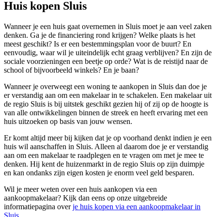
Huis kopen Sluis
Wanneer je een huis gaat overnemen in Sluis moet je aan veel zaken
denken. Ga je de financiering rond krijgen? Welke plaats is het
meest geschikt? Is er een bestemmingsplan voor de buurt? En
eenvoudig, waar wil je uiteindelijk echt graag verblijven? En zijn de
sociale voorzieningen een beetje op orde? Wat is de reistijd naar de
school of bijvoorbeeld winkels? En je baan?
Wanneer je overweegt een woning te aankopen in Sluis dan doe je
er verstandig aan om een makelaar in te schakelen. Een makelaar uit
de regio Sluis is bij uitstek geschikt gezien hij of zij op de hoogte is
van alle ontwikkelingen binnen de streek en heeft ervaring met een
huis uitzoeken op basis van jouw wensen.
Er komt altijd meer bij kijken dat je op voorhand denkt indien je een
huis wil aanschaffen in Sluis. Alleen al daarom doe je er verstandig
aan om een makelaar te raadplegen en te vragen om met je mee te
denken. Hij kent de huizenmarkt in de regio Sluis op zijn duimpje
en kan ondanks zijn eigen kosten je enorm veel geld besparen.
Wil je meer weten over een huis aankopen via een
aankoopmakelaar? Kijk dan eens op onze uitgebreide
informatiepagina over
je huis kopen via een aankoopmakelaar in
Sluis
.