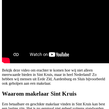
Bekijk deze video om erachter te komen hoe wij niet alleen
meerwaarde bieden in Sint Kruis, maar in heel Nederland! Zo
hebben wij mensen uit Eede Zld, Aardenburg en Sluis bijvoorbeeld
ook geholpen aan een makelaar.
Waarom makelaar Sint Kruis
Een betaalbare en geschikte makelaar vinden in Sint Kruis kan best
een lastige zijn. Het is nu eenmaal niet geheel volgens standaarden