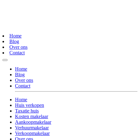
Home
Blog
Over ons
Contact
Home
Blog
Over ons
Contact
Home
Huis verkopen
Taxatie huis
Kosten makelaar
Aankoopmakelaar
Verhuurmakelaar
Verkoopmakelaar
Over ons