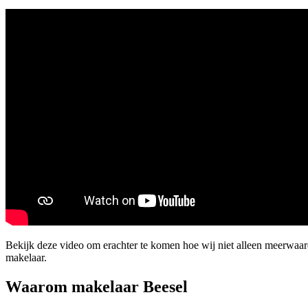
Bekijk deze video om erachter te komen hoe wij niet alleen meerwaa
makelaar.
Waarom makelaar Beesel