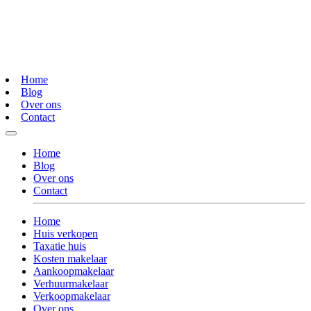
Home
Blog
Over ons
Contact
Home
Blog
Over ons
Contact
Home
Huis verkopen
Taxatie huis
Kosten makelaar
Aankoopmakelaar
Verhuurmakelaar
Verkoopmakelaar
Over ons