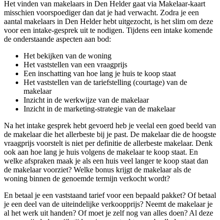
Het vinden van makelaars in Den Helder gaat via Makelaar-kaart
misschien voorspoediger dan dat je had verwacht. Zodra je een
aantal makelaars in Den Helder hebt uitgezocht, is het slim om deze
voor een intake-gesprek uit te nodigen. Tijdens een intake komende
de onderstaande aspecten aan bod:
Het bekijken van de woning
Het vaststellen van een vraagprijs
Een inschatting van hoe lang je huis te koop staat
Het vaststellen van de tariefstelling (courtage) van de
makelaar
Inzicht in de werkwijze van de makelaar
Inzicht in de marketing-strategie van de makelaar
Na het intake gesprek hebt gevoerd heb je veelal een goed beeld van
de makelaar die het allerbeste bij je past. De makelaar die de hoogste
vraagprijs voorstelt is niet per definitie de allerbeste makelaar. Denk
ook aan hoe lang je huis volgens de makelaar te koop staat. En
welke afspraken maak je als een huis veel langer te koop staat dan
de makelaar voorziet? Welke bonus krijgt de makelaar als de
woning binnen de genoemde termijn verkocht wordt?
En betaal je een vaststaand tarief voor een bepaald pakket? Of betaal
je een deel van de uiteindelijke verkoopprijs? Neemt de makelaar je
al het werk uit handen? Of moet je zelf nog van alles doen? Al deze