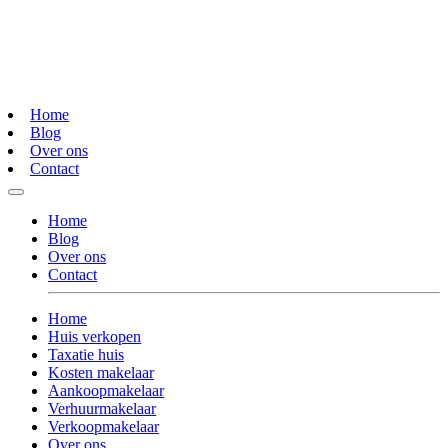
Home
Blog
Over ons
Contact
Home
Blog
Over ons
Contact
Home
Huis verkopen
Taxatie huis
Kosten makelaar
Aankoopmakelaar
Verhuurmakelaar
Verkoopmakelaar
Over ons