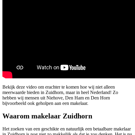
Bekijk deze video om erachter te komen hoe wij niet alleen
meerwaarde bieden in Zuidhorn, maar in heel Nederland! Zo
hebben wij mensen uit Niehove, Den Ham en Den Horn
bijvoorbeeld ook geholpen aan een makelaar.
Waarom makelaar Zuidhorn
Het zoeken van een geschikte en natuurlijk een betaalbare makelaar
in Zuidhorn is nog niet zo makkelijk als dat je zou denken. Het is nu