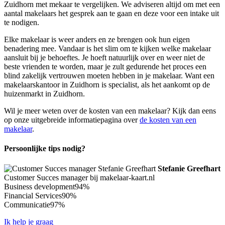
Zuidhorn met mekaar te vergelijken. We adviseren altijd om met een
aantal makelaars het gesprek aan te gaan en deze voor een intake uit
te nodigen.
Elke makelaar is weer anders en ze brengen ook hun eigen
benadering mee. Vandaar is het slim om te kijken welke makelaar
aansluit bij je behoeftes. Je hoeft natuurlijk over en weer niet de
beste vrienden te worden, maar je zult gedurende het proces een
blind zakelijk vertrouwen moeten hebben in je makelaar. Want een
makelaarskantoor in Zuidhorn is specialist, als het aankomt op de
huizenmarkt in Zuidhorn.
Wil je meer weten over de kosten van een makelaar? Kijk dan eens
op onze uitgebreide informatiepagina over
de kosten van een
makelaar
.
Persoonlijke tips nodig?
Stefanie Greefhart
Customer Succes manager bij makelaar-kaart.nl
Business development
94%
Financial Services
90%
Communicatie
97%
Ik help je graag