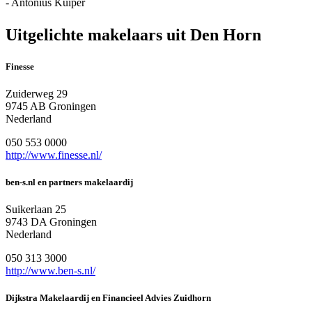
- Antonius Kuiper
Uitgelichte makelaars uit Den Horn
Finesse
Zuiderweg 29
9745 AB Groningen
Nederland
050 553 0000
http://www.finesse.nl/
ben-s.nl en partners makelaardij
Suikerlaan 25
9743 DA Groningen
Nederland
050 313 3000
http://www.ben-s.nl/
Dijkstra Makelaardij en Financieel Advies Zuidhorn