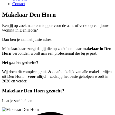
Contact
Makelaar Den Horn
Ben jij op zoek naar een topper voor de aan- of verkoop van jouw
woning in Den Horn?
Dan ben je aan het juiste adres.
Makelaar-kaart zorgt dat jij die op zoek bent naar
makelaar in Den
Horn
verbonden wordt aan een professional die bij je past.
Het gaafste gedeelte?
Wij doen dit compleet gratis & onafhankelijk van alle makelaardijen
uit Den Horn –
voor altijd
– zodat jij het beste geholpen wordt in
2026 en verder.
Makelaar Den Horn gezocht?
Laat je snel helpen