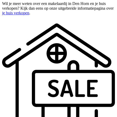
Wil je meer weten over een makelaardij in Den Horn en je huis
verkopen? Kijk dan eens op onze uitgebreide informatiepagina over
je huis verkopen
.