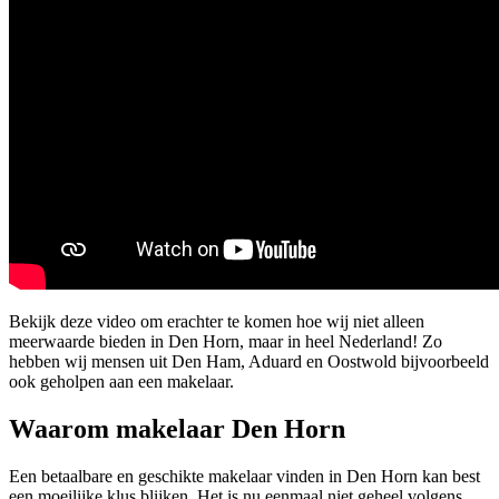
Bekijk deze video om erachter te komen hoe wij niet alleen
meerwaarde bieden in Den Horn, maar in heel Nederland! Zo
hebben wij mensen uit Den Ham, Aduard en Oostwold bijvoorbeeld
ook geholpen aan een makelaar.
Waarom makelaar Den Horn
Een betaalbare en geschikte makelaar vinden in Den Horn kan best
een moeilijke klus blijken. Het is nu eenmaal niet geheel volgens