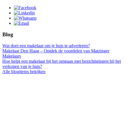
Blog
Wat doet een makelaar om je huis te adverteren?
Makelaar Den Haag – Ontdek de voordelen van Matzinger
Makelaars
Hoe helpt een makelaar bij het omgaan met bezichtigingen bij het
verkopen van je huis?
Alle blogitems bekijken