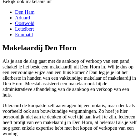
Bekijk ook makelaars uit
Den Ham
Aduard
Oostwold
Lettelbert
Enumatil
Makelaardij Den Horn
Als je aan de slag gaat met de aankoop of verkoop van een pand,
schakel je het beste een makelaardij uit Den Horn in. Wil je dus op
een eenvoudige wijze aan een huis komen? Dan leg je je lot het
allerbeste in handen van een vakkundige makelaar of makelaardij in
Den Horn. Meestal assisteert een makelaar ook bij de
administratieve afhandeling van de aankoop en verkoop van een
huis.
Uiteraard de koopakte zelf aanvragen bij een notaris, maar denk als
voorbeeld ook aan bouwkundige vergunningen. Zo hoef je hier
persoonlijk niet aan te denken of veel tijd aan kwijt te zijn. Iedereen
heeft profijt van een makelaardij in Den Horn, al helemaal als je zelf
nog geen enkele expertise hebt met het kopen of verkopen van een
woning.