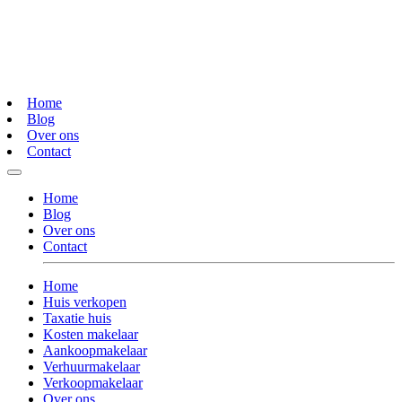
Home
Blog
Over ons
Contact
Home
Blog
Over ons
Contact
Home
Huis verkopen
Taxatie huis
Kosten makelaar
Aankoopmakelaar
Verhuurmakelaar
Verkoopmakelaar
Over ons