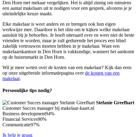
Den Horn met mekaar vergelijken. Het is altijd zinnig om minstens
een aantal makelaars uit te nodigen voor een gesprek, alvorens je je
uiteindelijke keuze maakt.
Elke makelaar is weer anders en ze brengen ook hun eigen
werkwijze mee. Daardoor is het slim om te kijken welke makelaar
aansluit bij je behoeftes. Je hoeft uiteraard over en weer niet de beste
vrienden te worden, maar je zult gedurende het proces een blind
zakelijk vertrouwen moeten hebben in je makelaar. Want een
makelaarskantoor in Den Horn is vakkundige, wanneer het aankomt
op de huizenmarkt in Den Horn.
Wil je meer weten over de kosten van een makelaar? Kijk dan eens
op onze uitgebreide informatiepagina over
de kosten van een
makelaar
.
Persoonlijke tips nodig?
Stefanie Greefhart
Customer Succes manager bij makelaar-kaart.nl
Business development
94%
Financial Services
90%
Communicatie
97%
Ik help je graag