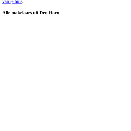
van je huis
.
Alle makelaars uit Den Horn