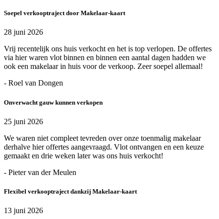
Soepel verkooptraject door Makelaar-kaart
28 juni 2026
Vrij recentelijk ons huis verkocht en het is top verlopen. De offertes
via hier waren vlot binnen en binnen een aantal dagen hadden we
ook een makelaar in huis voor de verkoop. Zeer soepel allemaal!
- Roel van Dongen
Onverwacht gauw kunnen verkopen
25 juni 2026
We waren niet compleet tevreden over onze toenmalig makelaar
derhalve hier offertes aangevraagd. Vlot ontvangen en een keuze
gemaakt en drie weken later was ons huis verkocht!
- Pieter van der Meulen
Flexibel verkooptraject dankzij Makelaar-kaart
13 juni 2026