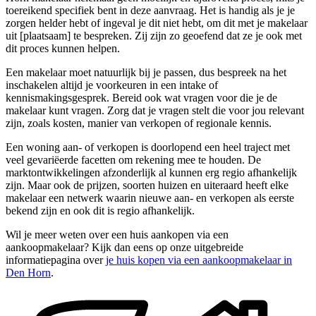
toereikend specifiek bent in deze aanvraag. Het is handig als je je
zorgen helder hebt of ingeval je dit niet hebt, om dit met je makelaar
uit [plaatsaam] te bespreken. Zij zijn zo geoefend dat ze je ook met
dit proces kunnen helpen.
Een makelaar moet natuurlijk bij je passen, dus bespreek na het
inschakelen altijd je voorkeuren in een intake of
kennismakingsgesprek. Bereid ook wat vragen voor die je de
makelaar kunt vragen. Zorg dat je vragen stelt die voor jou relevant
zijn, zoals kosten, manier van verkopen of regionale kennis.
Een woning aan- of verkopen is doorlopend een heel traject met
veel gevariëerde facetten om rekening mee te houden. De
marktontwikkelingen afzonderlijk al kunnen erg regio afhankelijk
zijn. Maar ook de prijzen, soorten huizen en uiteraard heeft elke
makelaar een netwerk waarin nieuwe aan- en verkopen als eerste
bekend zijn en ook dit is regio afhankelijk.
Wil je meer weten over een huis aankopen via een
aankoopmakelaar? Kijk dan eens op onze uitgebreide
informatiepagina over
je huis kopen via een aankoopmakelaar in
Den Horn
.