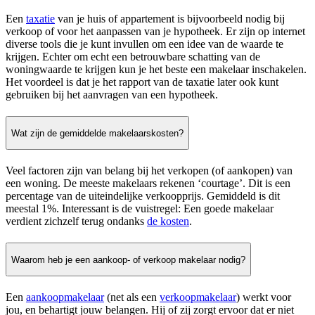
Een
taxatie
van je huis of appartement is bijvoorbeeld nodig bij
verkoop of voor het aanpassen van je hypotheek. Er zijn op internet
diverse tools die je kunt invullen om een idee van de waarde te
krijgen. Echter om echt een betrouwbare schatting van de
woningwaarde te krijgen kun je het beste een makelaar inschakelen.
Het voordeel is dat je het rapport van de taxatie later ook kunt
gebruiken bij het aanvragen van een hypotheek.
Wat zijn de gemiddelde makelaarskosten?
Veel factoren zijn van belang bij het verkopen (of aankopen) van
een woning. De meeste makelaars rekenen ‘courtage’. Dit is een
percentage van de uiteindelijke verkoopprijs. Gemiddeld is dit
meestal 1%. Interessant is de vuistregel: Een goede makelaar
verdient zichzelf terug ondanks
de kosten
.
Waarom heb je een aankoop- of verkoop makelaar nodig?
Een
aankoopmakelaar
(net als een
verkoopmakelaar
) werkt voor
jou, en behartigt jouw belangen. Hij of zij zorgt ervoor dat er niet