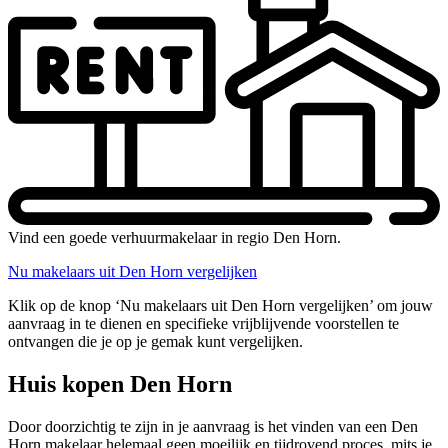
Vind een goede verhuurmakelaar in regio Den Horn.
Nu makelaars uit Den Horn vergelijken
Klik op de knop ‘Nu makelaars uit Den Horn vergelijken’ om jouw
aanvraag in te dienen en specifieke vrijblijvende voorstellen te
ontvangen die je op je gemak kunt vergelijken.
Huis kopen Den Horn
Door doorzichtig te zijn in je aanvraag is het vinden van een Den
Horn makelaar helemaal geen moeilijk en tijdrovend proces, mits je