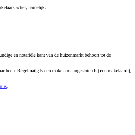
elaars actief, namelijk:
undige en notariële kant van de huizenmarkt behoort tot de
laar heen. Regelmatig is een makelaar aangesloten bij een makelaardij,
huis
.