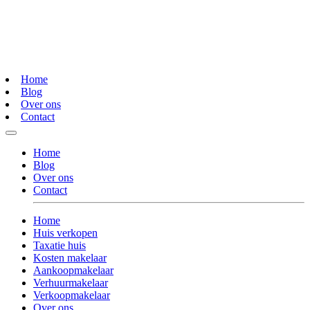
Home
Blog
Over ons
Contact
Home
Blog
Over ons
Contact
Home
Huis verkopen
Taxatie huis
Kosten makelaar
Aankoopmakelaar
Verhuurmakelaar
Verkoopmakelaar
Over ons