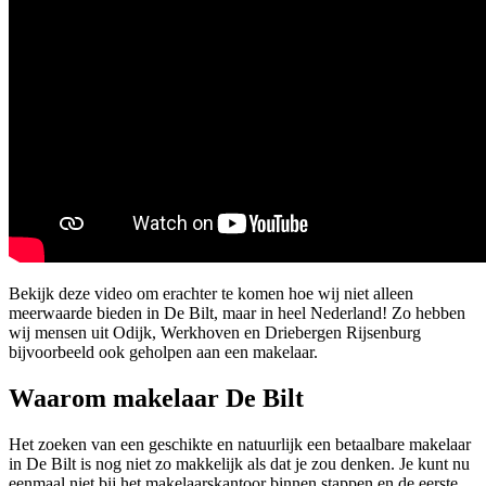
Bekijk deze video om erachter te komen hoe wij niet alleen
meerwaarde bieden in De Bilt, maar in heel Nederland! Zo hebben
wij mensen uit Odijk, Werkhoven en Driebergen Rijsenburg
bijvoorbeeld ook geholpen aan een makelaar.
Waarom makelaar De Bilt
Het zoeken van een geschikte en natuurlijk een betaalbare makelaar
in De Bilt is nog niet zo makkelijk als dat je zou denken. Je kunt nu
eenmaal niet bij het makelaarskantoor binnen stappen en de eerste