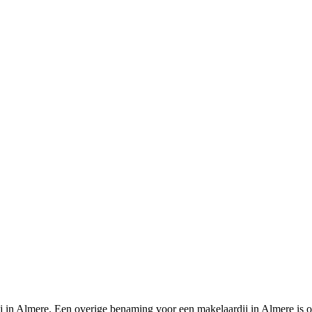
j in Almere. Een overige benaming voor een makelaardij in Almere is 