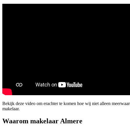
Bekijk deze video om erachter te komen hoe wij niet alleen meerwa
makelaar.
Waarom makelaar Almere