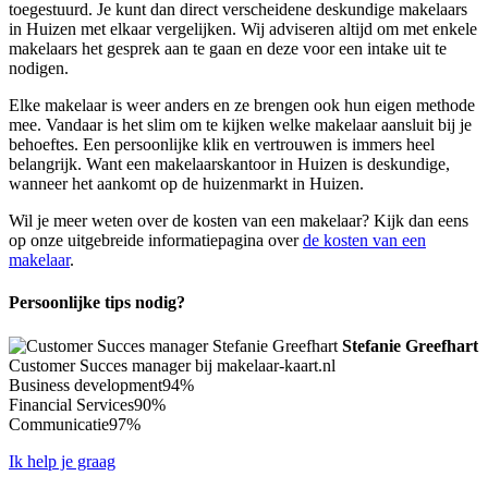
toegestuurd. Je kunt dan direct verscheidene deskundige makelaars
in Huizen met elkaar vergelijken. Wij adviseren altijd om met enkele
makelaars het gesprek aan te gaan en deze voor een intake uit te
nodigen.
Elke makelaar is weer anders en ze brengen ook hun eigen methode
mee. Vandaar is het slim om te kijken welke makelaar aansluit bij je
behoeftes. Een persoonlijke klik en vertrouwen is immers heel
belangrijk. Want een makelaarskantoor in Huizen is deskundige,
wanneer het aankomt op de huizenmarkt in Huizen.
Wil je meer weten over de kosten van een makelaar? Kijk dan eens
op onze uitgebreide informatiepagina over
de kosten van een
makelaar
.
Persoonlijke tips nodig?
Stefanie Greefhart
Customer Succes manager bij makelaar-kaart.nl
Business development
94%
Financial Services
90%
Communicatie
97%
Ik help je graag