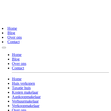
Home
Blog
Over ons
Contact
Home
Blog
Over ons
Contact
Home
Huis verkopen
Taxatie huis
Kosten makelaar
Aankoopmakelaar
Verhuurmakelaar
Verkoopmakelaar
Over ons