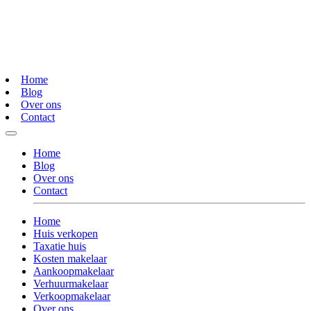
Home
Blog
Over ons
Contact
Home
Blog
Over ons
Contact
Home
Huis verkopen
Taxatie huis
Kosten makelaar
Aankoopmakelaar
Verhuurmakelaar
Verkoopmakelaar
Over ons