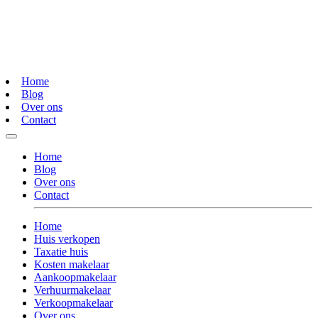
Home
Blog
Over ons
Contact
Home
Blog
Over ons
Contact
Home
Huis verkopen
Taxatie huis
Kosten makelaar
Aankoopmakelaar
Verhuurmakelaar
Verkoopmakelaar
Over ons