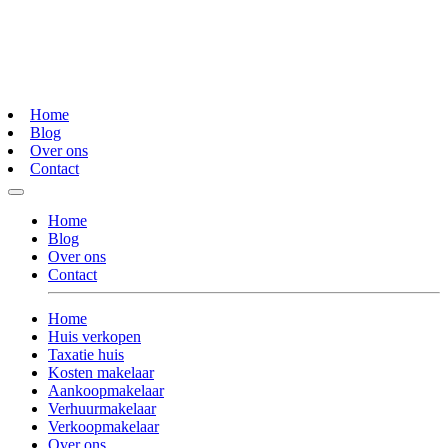
Home
Blog
Over ons
Contact
Home
Blog
Over ons
Contact
Home
Huis verkopen
Taxatie huis
Kosten makelaar
Aankoopmakelaar
Verhuurmakelaar
Verkoopmakelaar
Over ons