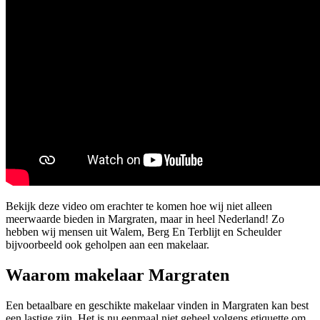
Bekijk deze video om erachter te komen hoe wij niet alleen
meerwaarde bieden in Margraten, maar in heel Nederland! Zo
hebben wij mensen uit Walem, Berg En Terblijt en Scheulder
bijvoorbeeld ook geholpen aan een makelaar.
Waarom makelaar Margraten
Een betaalbare en geschikte makelaar vinden in Margraten kan best
een lastige zijn. Het is nu eenmaal niet geheel volgens etiquette om