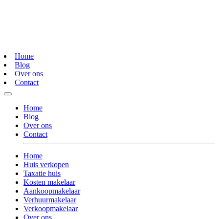
Home
Blog
Over ons
Contact
Home
Blog
Over ons
Contact
Home
Huis verkopen
Taxatie huis
Kosten makelaar
Aankoopmakelaar
Verhuurmakelaar
Verkoopmakelaar
Over ons