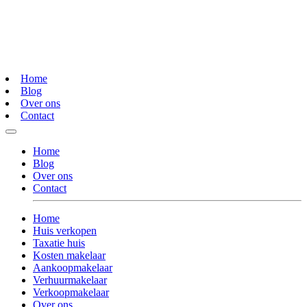
Home
Blog
Over ons
Contact
Home
Blog
Over ons
Contact
Home
Huis verkopen
Taxatie huis
Kosten makelaar
Aankoopmakelaar
Verhuurmakelaar
Verkoopmakelaar
Over ons