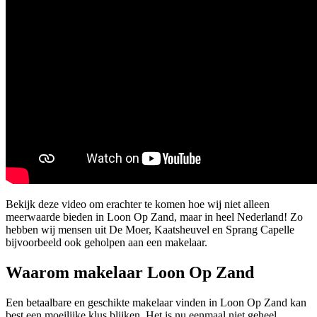
Bekijk deze video om erachter te komen hoe wij niet alleen
meerwaarde bieden in Loon Op Zand, maar in heel Nederland! Zo
hebben wij mensen uit De Moer, Kaatsheuvel en Sprang Capelle
bijvoorbeeld ook geholpen aan een makelaar.
Waarom makelaar Loon Op Zand
Een betaalbare en geschikte makelaar vinden in Loon Op Zand kan
best een moeilijke klus blijken. Het is nu eenmaal niet geheel