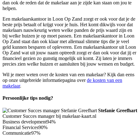
dan ook de reden dat de makelaar aan je zijde kan staan om jou te
helpen.
Een makelaarskantoor in Loon Op Zand zorgt er ook voor dat je de
beste prijs betaalt of krijgt voor je huis. Het komt dikwijls voor dat
makelaars nauwkeurig weten welke panden de prijs waard zijn en
bij welke huizen je op moet passen. Een makelaarskantoor in Loon
Op Zand staat dan ook klaar met allemaal slimme tips die je veel
geld kunnen besparen of opleveren. Een makelaarskantoor uit Loon
Op Zand wat uit jouw naam optreedt zorgt er dan ook voor dat jij er
financieel gezien zo gunstig mogelijk uit komt. Zij laten je immers
precies zien welke huizen er aansluiten bij jouw wensen en budget.
Wil je meer weten over de kosten van een makelaar? Kijk dan eens
op onze uitgebreide informatiepagina over
de kosten van een
makelaar
.
Persoonlijke tips nodig?
Stefanie Greefhart
Customer Succes manager bij makelaar-kaart.nl
Business development
94%
Financial Services
90%
Communicatie
97%