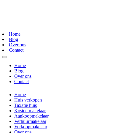
Home
Blog
Over ons
Contact
Home
Blog
Over ons
Contact
Home
Huis verkopen
Taxatie huis
Kosten makelaar
Aankoopmakelaar
Verhuurmakelaar
Verkoopmakelaar
Over ons