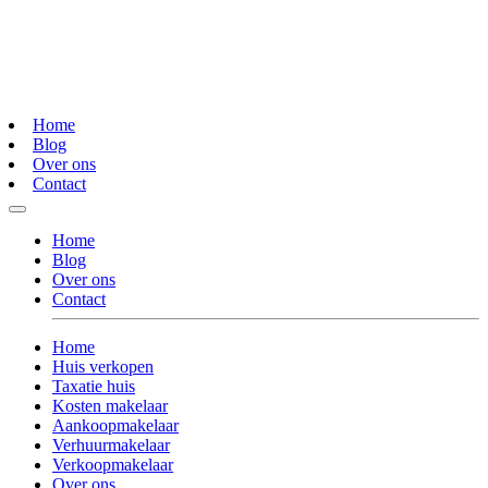
Home
Blog
Over ons
Contact
Home
Blog
Over ons
Contact
Home
Huis verkopen
Taxatie huis
Kosten makelaar
Aankoopmakelaar
Verhuurmakelaar
Verkoopmakelaar
Over ons