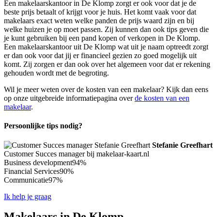
Een makelaarskantoor in De Klomp zorgt er ook voor dat je de
beste prijs betaalt of krijgt voor je huis. Het komt vaak voor dat
makelaars exact weten welke panden de prijs waard zijn en bij
welke huizen je op moet passen. Zij kunnen dan ook tips geven die
je kunt gebruiken bij een pand kopen of verkopen in De Klomp.
Een makelaarskantoor uit De Klomp wat uit je naam optreedt zorgt
er dan ook voor dat jij er financieel gezien zo goed mogelijk uit
komt. Zij zorgen er dan ook over het algemeen voor dat er rekening
gehouden wordt met de begroting.
Wil je meer weten over de kosten van een makelaar? Kijk dan eens
op onze uitgebreide informatiepagina over
de kosten van een
makelaar
.
Persoonlijke tips nodig?
Stefanie Greefhart
Customer Succes manager bij makelaar-kaart.nl
Business development
94%
Financial Services
90%
Communicatie
97%
Ik help je graag
Makelaars in De Klomp