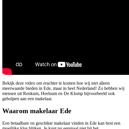
Bekijk deze video om erachter te komen hoe wij niet alleen
meerwaarde bieden in Ede, maar in heel Nederland! Zo hebben wij
mensen uit Renkum, Heelsum en De Klomp bijvoorbeeld ook
geholpen aan een makelaar.
Waarom makelaar Ede
Een betaalbare en geschikte makelaar vinden in Ede kan best een
moeilijke klus blijken. Je kunt nu eenmaal niet bij het