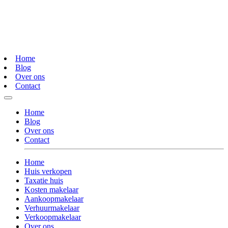
Home
Blog
Over ons
Contact
Home
Blog
Over ons
Contact
Home
Huis verkopen
Taxatie huis
Kosten makelaar
Aankoopmakelaar
Verhuurmakelaar
Verkoopmakelaar
Over ons