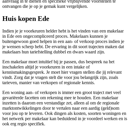
aanvraag in te dienen en specifieke vrijblijvende voorstellen te
ontvangen die je op je gemak kunt vergelijken.
Huis kopen Ede
Indien je je voorkeuren helder hebt is het vinden van een makelaar
in Ede een ongecompliceerd proces. Makelaars kunnen je
buitengewoon goed helpen in een aan- of verkoop proces indien je
je wensen scherp hebt. De ervaring in dit soort trajecten maken dat
makelaars hun tariefstelling dubbel en dwars waard zijn.
Een makelaar moet intuïtief bij je passen, dus bespreek na het
inschakelen altijd je voorkeuren in een intake of
kennismakingsgesprek. Je moet hier vragen stellen die jij relevant
vindt. Zorg dat je vragen stelt die voor jou belangrijk zijn, zoals
tarieven, manier van verkopen of regionale kennis.
Een woning aan- of verkopen is immer een groot traject met veel
gevariëerde facetten om rekening mee te houden. Een makelaar
inzetten is daarom een verstandige zet, alleen al om de regionale
marktontwikkelingen door te vertalen naar een aardig (geld)som
voor jou op te leveren. Ook dingen als kosten, soorten woningen en
het netwerk per makelaar kan beduidend in je voordeel werken en is
ook erg regio specifiek.