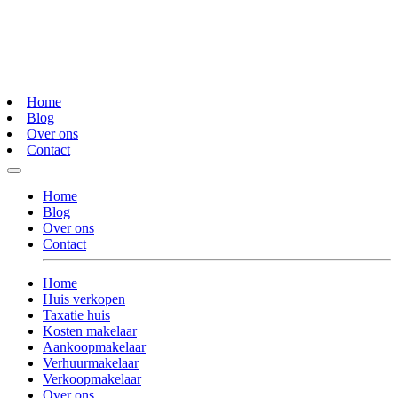
Home
Blog
Over ons
Contact
Home
Blog
Over ons
Contact
Home
Huis verkopen
Taxatie huis
Kosten makelaar
Aankoopmakelaar
Verhuurmakelaar
Verkoopmakelaar
Over ons