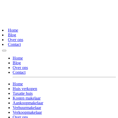
Home
Blog
Over ons
Contact
Home
Blog
Over ons
Contact
Home
Huis verkopen
Taxatie huis
Kosten makelaar
Aankoopmakelaar
Verhuurmakelaar
Verkoopmakelaar
Over ons