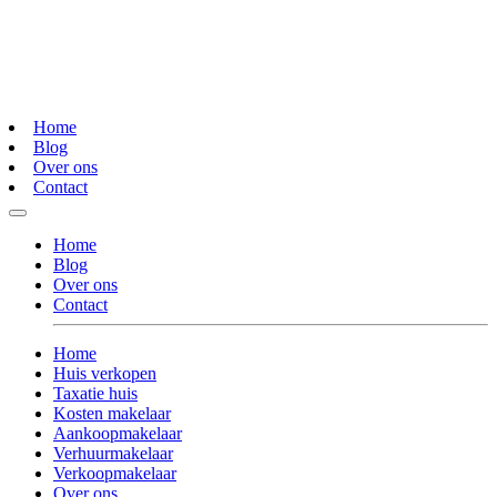
Home
Blog
Over ons
Contact
Home
Blog
Over ons
Contact
Home
Huis verkopen
Taxatie huis
Kosten makelaar
Aankoopmakelaar
Verhuurmakelaar
Verkoopmakelaar
Over ons