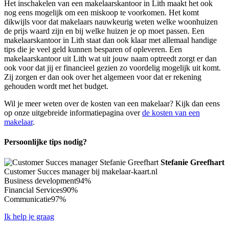
Het inschakelen van een makelaarskantoor in Lith maakt het ook
nog eens mogelijk om een miskoop te voorkomen. Het komt
dikwijls voor dat makelaars nauwkeurig weten welke woonhuizen
de prijs waard zijn en bij welke huizen je op moet passen. Een
makelaarskantoor in Lith staat dan ook klaar met allemaal handige
tips die je veel geld kunnen besparen of opleveren. Een
makelaarskantoor uit Lith wat uit jouw naam optreedt zorgt er dan
ook voor dat jij er financieel gezien zo voordelig mogelijk uit komt.
Zij zorgen er dan ook over het algemeen voor dat er rekening
gehouden wordt met het budget.
Wil je meer weten over de kosten van een makelaar? Kijk dan eens
op onze uitgebreide informatiepagina over
de kosten van een
makelaar
.
Persoonlijke tips nodig?
Stefanie Greefhart
Customer Succes manager bij makelaar-kaart.nl
Business development
94%
Financial Services
90%
Communicatie
97%
Ik help je graag