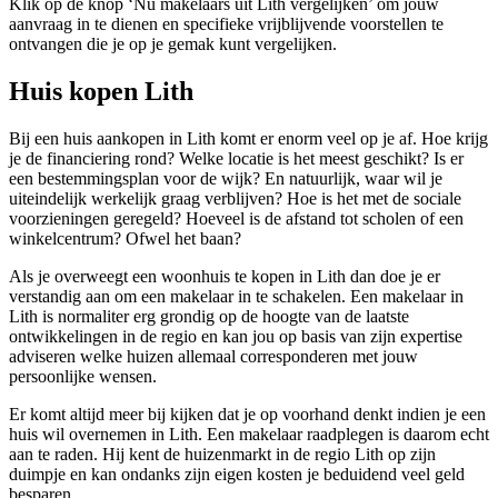
Klik op de knop ‘Nu makelaars uit Lith vergelijken’ om jouw
aanvraag in te dienen en specifieke vrijblijvende voorstellen te
ontvangen die je op je gemak kunt vergelijken.
Huis kopen Lith
Bij een huis aankopen in Lith komt er enorm veel op je af. Hoe krijg
je de financiering rond? Welke locatie is het meest geschikt? Is er
een bestemmingsplan voor de wijk? En natuurlijk, waar wil je
uiteindelijk werkelijk graag verblijven? Hoe is het met de sociale
voorzieningen geregeld? Hoeveel is de afstand tot scholen of een
winkelcentrum? Ofwel het baan?
Als je overweegt een woonhuis te kopen in Lith dan doe je er
verstandig aan om een makelaar in te schakelen. Een makelaar in
Lith is normaliter erg grondig op de hoogte van de laatste
ontwikkelingen in de regio en kan jou op basis van zijn expertise
adviseren welke huizen allemaal corresponderen met jouw
persoonlijke wensen.
Er komt altijd meer bij kijken dat je op voorhand denkt indien je een
huis wil overnemen in Lith. Een makelaar raadplegen is daarom echt
aan te raden. Hij kent de huizenmarkt in de regio Lith op zijn
duimpje en kan ondanks zijn eigen kosten je beduidend veel geld
besparen.