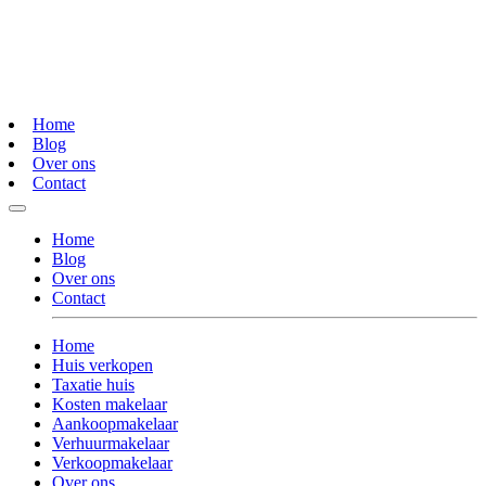
Home
Blog
Over ons
Contact
Home
Blog
Over ons
Contact
Home
Huis verkopen
Taxatie huis
Kosten makelaar
Aankoopmakelaar
Verhuurmakelaar
Verkoopmakelaar
Over ons