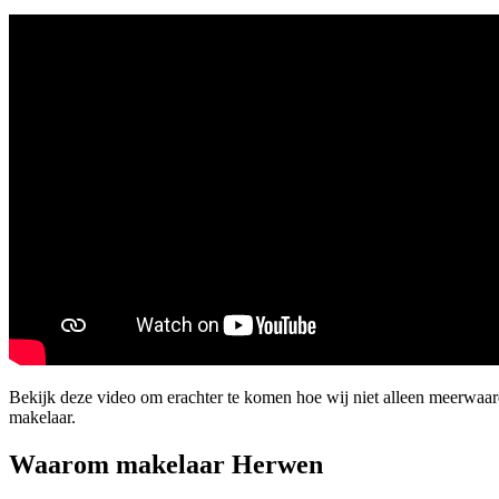
Bekijk deze video om erachter te komen hoe wij niet alleen meerwaa
makelaar.
Waarom makelaar Herwen