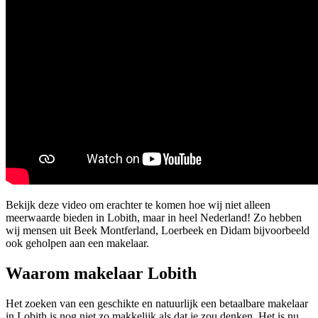
Bekijk deze video om erachter te komen hoe wij niet alleen
meerwaarde bieden in Lobith, maar in heel Nederland! Zo hebben
wij mensen uit Beek Montferland, Loerbeek en Didam bijvoorbeeld
ook geholpen aan een makelaar.
Waarom makelaar Lobith
Het zoeken van een geschikte en natuurlijk een betaalbare makelaar
in Lobith is nog niet zo makkelijk als dat je zou denken. Het is nu