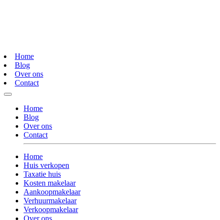
Home
Blog
Over ons
Contact
Home
Blog
Over ons
Contact
Home
Huis verkopen
Taxatie huis
Kosten makelaar
Aankoopmakelaar
Verhuurmakelaar
Verkoopmakelaar
Over ons