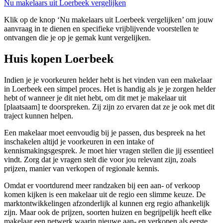
Nu makelaars uit Loerbeek vergelijken
Klik op de knop ‘Nu makelaars uit Loerbeek vergelijken’ om jouw
aanvraag in te dienen en specifieke vrijblijvende voorstellen te
ontvangen die je op je gemak kunt vergelijken.
Huis kopen Loerbeek
Indien je je voorkeuren helder hebt is het vinden van een makelaar
in Loerbeek een simpel proces. Het is handig als je je zorgen helder
hebt of wanneer je dit niet hebt, om dit met je makelaar uit
[plaatsaam] te doorspreken. Zij zijn zo ervaren dat ze je ook met dit
traject kunnen helpen.
Een makelaar moet eenvoudig bij je passen, dus bespreek na het
inschakelen altijd je voorkeuren in een intake of
kennismakingsgesprek. Je moet hier vragen stellen die jij essentieel
vindt. Zorg dat je vragen stelt die voor jou relevant zijn, zoals
prijzen, manier van verkopen of regionale kennis.
Omdat er voortdurend meer randzaken bij een aan- of verkoop
komen kijken is een makelaar uit de regio een slimme keuze. De
marktontwikkelingen afzonderlijk al kunnen erg regio afhankelijk
zijn. Maar ook de prijzen, soorten huizen en begrijpelijk heeft elke
makelaar een netwerk waarin nieuwe aan- en verkopen als eerste