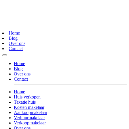
Home
Blog
Over ons
Contact
Home
Blog
Over ons
Contact
Home
Huis verkopen
Taxatie huis
Kosten makelaar
Aankoopmakelaar
Verhuurmakelaar
Verkoopmakelaar
Over ons