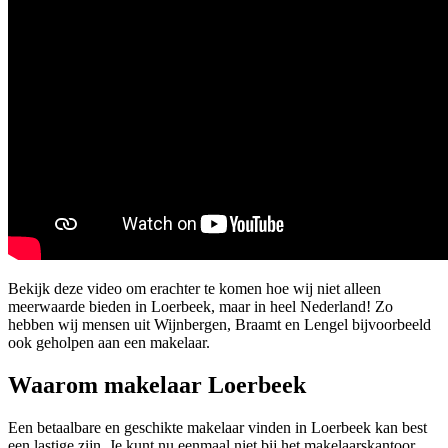
Bekijk deze video om erachter te komen hoe wij niet alleen
meerwaarde bieden in Loerbeek, maar in heel Nederland! Zo
hebben wij mensen uit Wijnbergen, Braamt en Lengel bijvoorbeeld
ook geholpen aan een makelaar.
Waarom makelaar Loerbeek
Een betaalbare en geschikte makelaar vinden in Loerbeek kan best
een lastige zijn. Je kunt nu eenmaal niet bij het makelaarskantoor