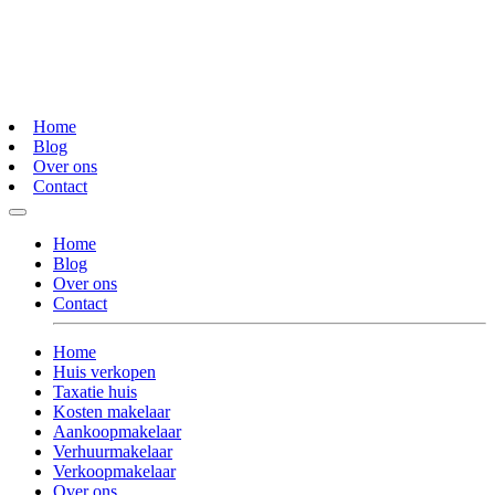
Home
Blog
Over ons
Contact
Home
Blog
Over ons
Contact
Home
Huis verkopen
Taxatie huis
Kosten makelaar
Aankoopmakelaar
Verhuurmakelaar
Verkoopmakelaar
Over ons