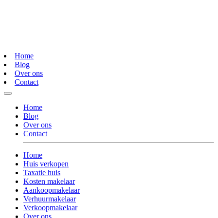
Home
Blog
Over ons
Contact
Home
Blog
Over ons
Contact
Home
Huis verkopen
Taxatie huis
Kosten makelaar
Aankoopmakelaar
Verhuurmakelaar
Verkoopmakelaar
Over ons