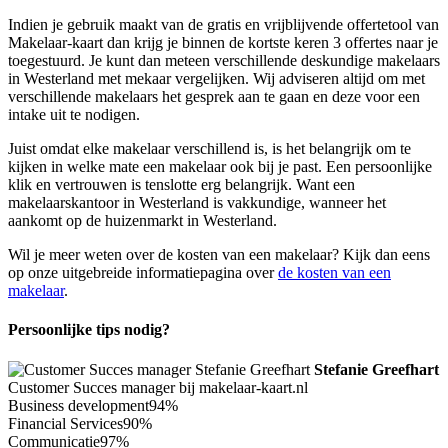
Indien je gebruik maakt van de gratis en vrijblijvende offertetool van
Makelaar-kaart dan krijg je binnen de kortste keren 3 offertes naar je
toegestuurd. Je kunt dan meteen verschillende deskundige makelaars
in Westerland met mekaar vergelijken. Wij adviseren altijd om met
verschillende makelaars het gesprek aan te gaan en deze voor een
intake uit te nodigen.
Juist omdat elke makelaar verschillend is, is het belangrijk om te
kijken in welke mate een makelaar ook bij je past. Een persoonlijke
klik en vertrouwen is tenslotte erg belangrijk. Want een
makelaarskantoor in Westerland is vakkundige, wanneer het
aankomt op de huizenmarkt in Westerland.
Wil je meer weten over de kosten van een makelaar? Kijk dan eens
op onze uitgebreide informatiepagina over
de kosten van een
makelaar
.
Persoonlijke tips nodig?
Stefanie Greefhart
Customer Succes manager bij makelaar-kaart.nl
Business development
94%
Financial Services
90%
Communicatie
97%