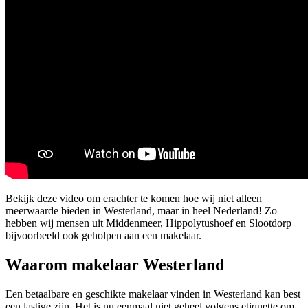
Bekijk deze video om erachter te komen hoe wij niet alleen
meerwaarde bieden in Westerland, maar in heel Nederland! Zo
hebben wij mensen uit Middenmeer, Hippolytushoef en Slootdorp
bijvoorbeeld ook geholpen aan een makelaar.
Waarom makelaar Westerland
Een betaalbare en geschikte makelaar vinden in Westerland kan best
een lastige zijn. Het is nu eenmaal niet geheel volgens etiquette om