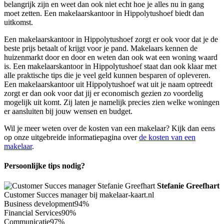
belangrijk zijn en weet dan ook niet echt hoe je alles nu in gang
moet zetten. Een makelaarskantoor in Hippolytushoef biedt dan
uitkomst.
Een makelaarskantoor in Hippolytushoef zorgt er ook voor dat je de
beste prijs betaalt of krijgt voor je pand. Makelaars kennen de
huizenmarkt door en door en weten dan ook wat een woning waard
is. Een makelaarskantoor in Hippolytushoef staat dan ook klaar met
alle praktische tips die je veel geld kunnen besparen of opleveren.
Een makelaarskantoor uit Hippolytushoef wat uit je naam optreedt
zorgt er dan ook voor dat jij er economisch gezien zo voordelig
mogelijk uit komt. Zij laten je namelijk precies zien welke woningen
er aansluiten bij jouw wensen en budget.
Wil je meer weten over de kosten van een makelaar? Kijk dan eens
op onze uitgebreide informatiepagina over
de kosten van een
makelaar
.
Persoonlijke tips nodig?
Stefanie Greefhart
Customer Succes manager bij makelaar-kaart.nl
Business development
94%
Financial Services
90%
Communicatie
97%