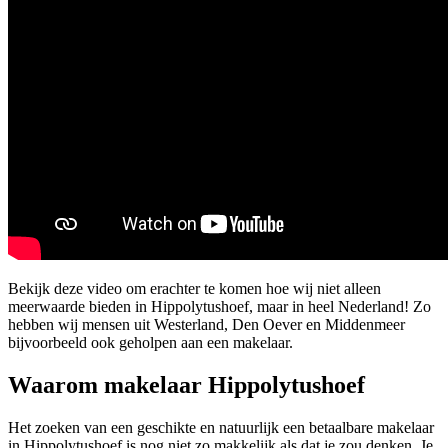
Bekijk deze video om erachter te komen hoe wij niet alleen
meerwaarde bieden in Hippolytushoef, maar in heel Nederland! Zo
hebben wij mensen uit Westerland, Den Oever en Middenmeer
bijvoorbeeld ook geholpen aan een makelaar.
Waarom makelaar Hippolytushoef
Het zoeken van een geschikte en natuurlijk een betaalbare makelaar
in Hippolytushoef is nog niet zo makkelijk als dat je zou denken. Je