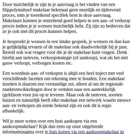
Door inzichtelijk te zijn in je aanvraag is het vinden van een
Hippolytushoef makelaar helemaal geen moeilijk en tijdrovend
proces, mits je toereikend specifiek bent in deze aanvraag.
Makelaars kunnen je ontzettend goed helpen in een aan- of verkoop
proces indien je je wensen inzichtelijk hebt. Zij zijn zo bedreven dat
ze je ook met dit proces kunnen helpen.
Je bespreekt je wensen in een intake gesprek, je wensen en dan kun
je gelijktijdig ervaren of de makelaar ook daadwerkelijk bij je past.
Bereid ook wat vragen voor die je de makelaar kunt vragen. Denk
hierbij aan tarieven, verkoopstrategie (of aankoop), wat als het niet
gauw verloopt, verborgen kosten etc.
Een woonhuis aan- of verkopen is altijd een heel traject met veel
verschillende facetten om rekening mee te houden. Een makelaar
inzetten is daarom een verstandige zet, alleen al om de regionale
marktontwikkelingen door te vertalen naar een aantrekkelijk
(geld)som voor jou op te leveren. Maar ook de tarieven, soorten
huizen en natuurlijk heeft elke makelaar een netwerk waarin nieuwe
aan- en verkopen als eerste bekend zijn en ook dit is regio
afhankelijk.
Wil je meer weten over een huis aankopen via een
aankoopmakelaar? Kijk dan eens op onze uitgebreide
informatiepagina over
je huis kopen via een aankoopmakelaar in