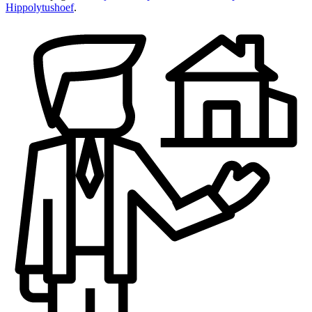
Hippolytushoef
.