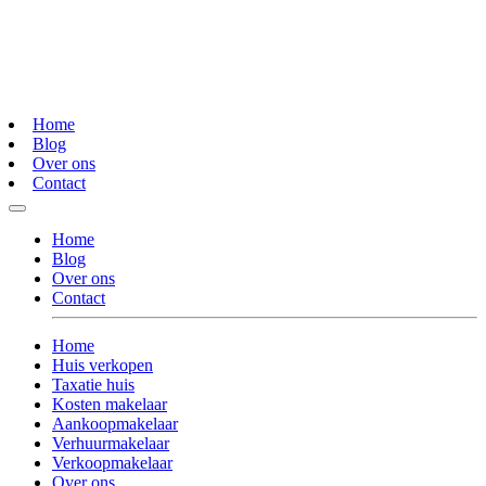
Home
Blog
Over ons
Contact
Home
Blog
Over ons
Contact
Home
Huis verkopen
Taxatie huis
Kosten makelaar
Aankoopmakelaar
Verhuurmakelaar
Verkoopmakelaar
Over ons