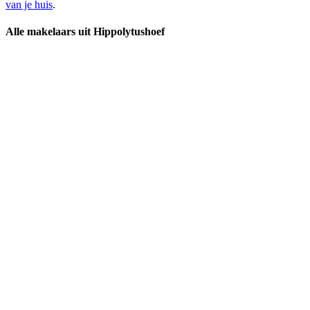
van je huis
.
Alle makelaars uit Hippolytushoef