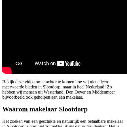
Bekijk deze video om erachter te komen hoe wij niet alleen
meerwaarde bieden in Slootdorp, maar in heel Nederland! Zo
hebben wij mensen uit Westerland, Den Oever en Middenmeer
bijvoorbeeld ook geholpen aan een makelaar.
Waarom makelaar Slootdorp
Het zoeken van een geschikte en natuurlijk een betaalbare makelaar
in Slootdorp is nog niet zo makkelijk als dat je zou denken. Het is