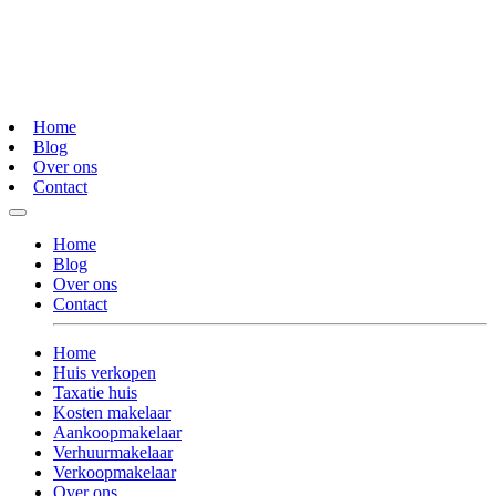
Home
Blog
Over ons
Contact
Home
Blog
Over ons
Contact
Home
Huis verkopen
Taxatie huis
Kosten makelaar
Aankoopmakelaar
Verhuurmakelaar
Verkoopmakelaar
Over ons